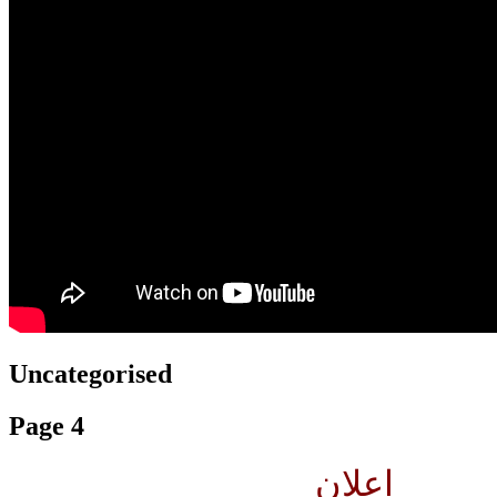
translation french-arabic-english
Uncategorised
Page 4
إعلان