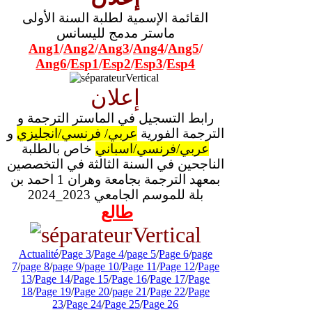
القائمة الإسمية لطلبة السنة الأولى
ماستر مدمج لليسانس
Ang1
/
Ang2
/
Ang3
/
Ang4
/
Ang5
/
Ang6
/
Esp1
/
Esp2
/
Esp3
/
Esp4
إعلان
رابط التسجيل في الماستر الترجمة و
الترجمة الفورية
عربي/ فرنسي/انجليزي
و
عربي/فرنسي/اسباني
خاص بالطلبة
الناجحين في السنة الثالثة في التخصصين
بمعهد الترجمة بجامعة وهران 1 احمد بن
بلة للموسم الجامعي 2023_2024
طالع
Actualité
/
Page 3
/
Page 4
/
page 5
/
Page 6
/
page
7
/
page 8
/
page 9
/
page 10
/
Page 11
/
Page 12
/
Page
13
/
Page 14
/
Page 15
/
Page 16
/
Page 17
/
Page
18
/
Page 19
/
Page 20
/
page 21
/
Page 22
/
Page
23
/
Page 24
/
Page 25
/
Page 26