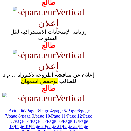
طالع
إعلان
رزنامة الإمتحانات الإستدراكية لكل
السنوات
طالع
إعلان
إعلان عن مناقشة أطروحة دكتوراه ل.م.د
للطالب
بوحفص اسمهان
طالع
Actualité
/
Page 3
/
Page 4
/
page 5
/
Page 6
/
page
7
/
page 8
/
page 9
/
page 10
/
Page 11
/
Page 12
/
Page
13
/
Page 14
/
Page 15
/
Page 16
/
Page 17
/
Page
18
/
Page 19
/
Page 20
/
page 21
/
Page 22
/
Page