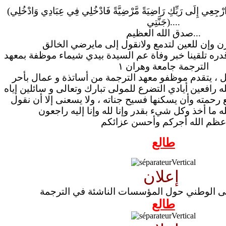
(يا أَيَّتُهَا النَّفْسُ الْمُطْمَئِنَّةُ ارْجِعِي إِلَى رَبِّكِ رَاضِيَةً مَّرْضِيَّةً فَادْخُلِي فِي عِبَادِي وَادْخُلِي
جَنَّتِي)....
صدق الله العظيم...
دره تلقينا خبر وفاة عم السيدة بيدي شيماء موظفة بمعهد
الترجمة جامعة وهران ١
ل ، يتقدم موظفو معهد الترجمة من أساتذة و عمال بأحر
هله رافعين أيادي التضرع للمولى تبارك وتعالى و سائلين إياه
 رحمته وأن يسكنها فسيح جناته ، ولا يسعنى إلا أن نقول
عظم الله أجركم وأحسن عزائكم
طالع
إعلان
قى الوطني حول المؤسسات الناشئة في الترجمة
طالع