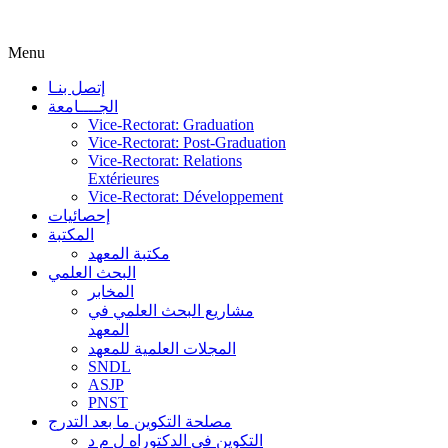
Menu
إتصل بنـا
الجــــامعة
Vice-Rectorat: Graduation
Vice-Rectorat: Post-Graduation
Vice-Rectorat: Relations
Extérieures
Vice-Rectorat: Développement
إحصائيات
المكتبة
مكتبة المعهد
البحث العلمي
المخابر
مشاريع البحث العلمي في
المعهد
المجلات العلمية للمعهد
SNDL
ASJP
PNST
مصلحة التكوين ما بعد التدرج
التكوين في الدكتوراه ل م د