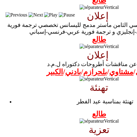
طالع
إعلان
اسي الثامن ماستر مدمج لليسانس تخصصي ترجمة فورية
نجليزي و ترجمة فورية عربي-فرنسي-إسباني
طالع
إعلان
عن مناقشات أطروحات دكتوراه ل.م.د
/
مشتاوي
/
بلحرازم
/
بادني
/
الكبير
تهنئة
تهنئة بمناسبة عيد الفطر
طالع
تعزية