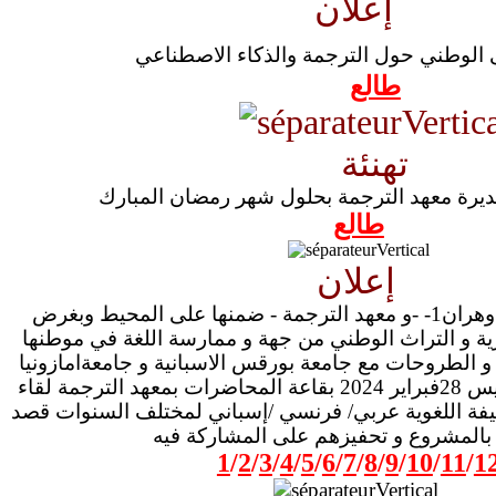
إعلان
طالع
تهنئة
مديرة معهد الترجمة بحلول شهر رمضان المبارك
طالع
إعلان
في إطار انفتاح جامعة وهران1- -و معهد الترجمة - ضمنها على المحيط وبغرض
ئرية و التراث الوطني من جهة و ممارسة اللغة في موطنها
اء و الطروحات مع جامعة بورقس الاسبانية و جامعةامازونيا
بكولومبيا نظم يوم الخميس 28فبراير 2024 بقاعة المحاضرات بمعهد الترجمة لقاء
ليفة اللغوية عربي/ فرنسي /إسباني لمختلف السنوات قصد
بالمشروع و تحفيزهم على المشاركة فيه
1
/
2
/
3
/
4
/
5
/
6
/
7
/
8
/
9
/
10
/
11
/
1