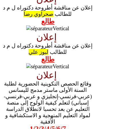
إعلان عن مناقشة أطروحة دكتوراه ل م د
للطالب
صحراوي رضا
طالع
إعلان
إعلان عن مناقشة أطروحة دكتوراه ل م د
للطالب
لبوز علي
طالع
إعلان
وقائع الحصص التكوينية الحضورية لطلبة
السنة الأولى ماستر مدمج لليسانس
(عربي-فرنسي-إنجليزي و عربي-فرنسي-
إسباني) لتعلم كيفية الولوج إلى منصة
التعليم عن بعد تحسبا لانطلاق الدراسة
لمواد التعليم المنهجية و الاستكشافية و
الأفقية
1
/
2
/
3
/
4
/
5
/
6
/
7