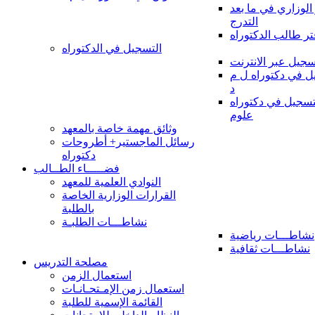
 الوزاري في ما بعد
التدرج
تر طالب الدكتوراه
التسجيل في الدكتوراه
سجيل عبر الانترنت
 في دكتوراه ل م
د
سجيل في دكتوراه
علوم
وثائق مهمة خاصة بالمعهد
رسائل الماجستير+ أطروحات
دكتوراه
فضـــــاء الطــالب
النوادي العلمية للمعهد
القرارات الوزارية الخاصة
بالطلبة
نشاطـــات الطلبـة
نشاطـــات رياضية
نشاطـــات ثقافية
مصلحة التدريس
استعمال الزمن
استعمال زمن الإمـتحـانـات
القائمة الإسمية للطلبة