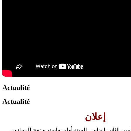
translation french-arabic-english
Actualité
Actualité
إعلان
سي الثاني الخاص بالسنة أولى ماستر مدمج لليسانس