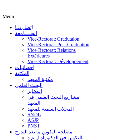
Menu
إتصل بنـا
الجــــامعة
Vice-Rectorat: Graduation
Vice-Rectorat: Post-Graduation
Vice-Rectorat: Relations
Extérieures
Vice-Rectorat: Développement
إحصائيات
المكتبة
مكتبة المعهد
البحث العلمي
المخابر
مشاريع البحث العلمي في
المعهد
المجلات العلمية للمعهد
SNDL
ASJP
PNST
مصلحة التكوين ما بعد التدرج
التكوين في الدكتوراه ل م د