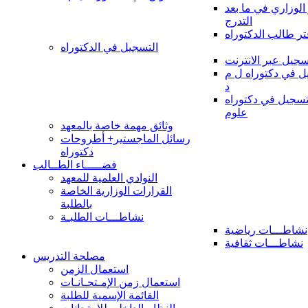
 الوزاري في ما بعد
التدرج
تر طالب الدكتوراه
التسجيل في الدكتوراه
سجيل عبر الانترنت
 في دكتوراه ل م
د
سجيل في دكتوراه
علوم
وثائق مهمة خاصة بالمعهد
رسائل الماجستير+ أطروحات
دكتوراه
فضـــــاء الطــالب
النوادي العلمية للمعهد
القرارات الوزارية الخاصة
بالطلبة
نشاطـــات الطلبـة
نشاطـــات رياضية
نشاطـــات ثقافية
مصلحة التدريس
استعمال الزمن
استعمال زمن الإمـتحـانـات
القائمة الإسمية للطلبة