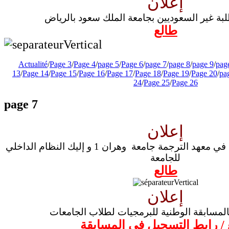
إعلان
لبة غير السعوديين بجامعة الملك سعود بالرياض
طالع
Actualité
/
Page 3
/
Page 4
/
page 5
/
Page 6
/
page 7
/
page 8
/
page 9
/
pag
13
/
Page 14
/
Page 15
/
Page 16
/
Page 17
/
Page 18
/
Page 19
/
Page 20
/
pa
24
/
Page 25
/
Page 26
page 7
إعلان
عزيزي الطالب مرحبا بك في معهد الترجمة جامعة وهران 1 و إليك النظام الداخلي
للجامعة
طال
ع
إعلان
لمسابقة الوطنية للبرمجيات لطلاب الجامعات
/
رابط التسجيل في المسابقة