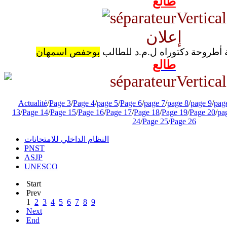
طالع
إعلان
 أطروحة دكتوراه ل.م.د للطالب
بوحفص اسمهان
طالع
Actualité
/
Page 3
/
Page 4
/
page 5
/
Page 6
/
page 7
/
page 8
/
page 9
/
pag
13
/
Page 14
/
Page 15
/
Page 16
/
Page 17
/
Page 18
/
Page 19
/
Page 20
/
pa
24
/
Page 25
/
Page 26
النظام الداخلي للامتحانات
PNST
ASJP
UNESCO
Start
Prev
1
2
3
4
5
6
7
8
9
Next
End