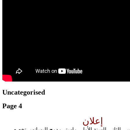
translation french-arabic-english
Uncategorised
Page 4
إعلان
اسي الثاني للسنة الأولى ماستر مدمج لليسانس تخصصي