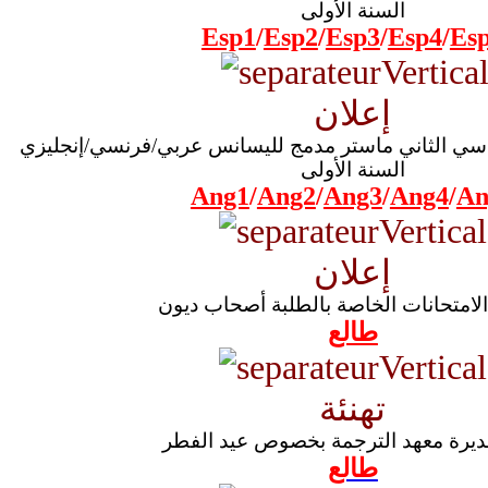
السنة الأولى
Esp1
/
Esp2
/
Esp3
/
Esp4
/
Es
إعلان
داسي الثاني ماستر مدمج لليسانس عربي/فرنسي/إنجليزي
السنة الأولى
Ang1
/
Ang2
/
Ang3
/
Ang4
/
An
إعلان
الامتحانات الخاصة بالطلبة أصحاب ديون
طالع
تهنئة
مديرة معهد الترجمة بخصوص عيد الفطر
طالع