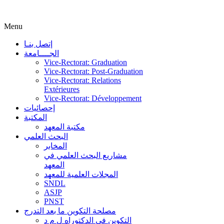
Menu
إتصل بنـا
الجــــامعة
Vice-Rectorat: Graduation
Vice-Rectorat: Post-Graduation
Vice-Rectorat: Relations
Extérieures
Vice-Rectorat: Développement
إحصائيات
المكتبة
مكتبة المعهد
البحث العلمي
المخابر
مشاريع البحث العلمي في
المعهد
المجلات العلمية للمعهد
SNDL
ASJP
PNST
مصلحة التكوين ما بعد التدرج
التكوين في الدكتوراه ل م د