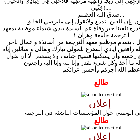
(يا أَيَّتُهَا النَّفْسُ الْمُطْمَئِنَّةُ ارْجِعِي إِلَى رَبِّكِ رَاضِيَةً مَّرْضِيَّةً فَادْخُلِي فِي عِبَادِي وَادْخُلِي
جَنَّتِي)....
صدق الله العظيم...
دره تلقينا خبر وفاة عم السيدة بيدي شيماء موظفة بمعهد
الترجمة جامعة وهران ١
ل ، يتقدم موظفو معهد الترجمة من أساتذة و عمال بأحر
هله رافعين أيادي التضرع للمولى تبارك وتعالى و سائلين إياه
 رحمته وأن يسكنها فسيح جناته ، ولا يسعنى إلا أن نقول
عظم الله أجركم وأحسن عزائكم
طالع
إعلان
قى الوطني حول المؤسسات الناشئة في الترجمة
طالع
إعلان