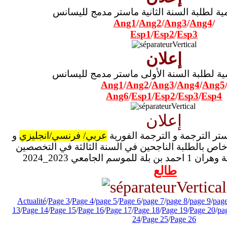
مية لطلبة السنة الثانية ماستر مدمج لليسانس
Ang1
/
Ang2
/
Ang3
/
Ang4
/
Esp1
/
Esp2
/
Esp3
إعلان
مية لطلبة السنة الأولى ماستر مدمج لليسانس
Ang1
/
Ang2
/
Ang3
/
Ang4
/
Ang5
Ang6
/
Esp1
/
Esp2
/
Esp3
/
Esp4
إعلان
تر الترجمة و الترجمة الفورية
عربي/ فرنسي/انجليزي
و
اص بالطلبة الناجحين في السنة الثالثة في التخصصين
سم الجامعي 2023_2024
طالع
Actualité
/
Page 3
/
Page 4
/
page 5
/
Page 6
/
page 7
/
page 8
/
page 9
/
pag
13
/
Page 14
/
Page 15
/
Page 16
/
Page 17
/
Page 18
/
Page 19
/
Page 20
/
pa
24
/
Page 25
/
Page 26