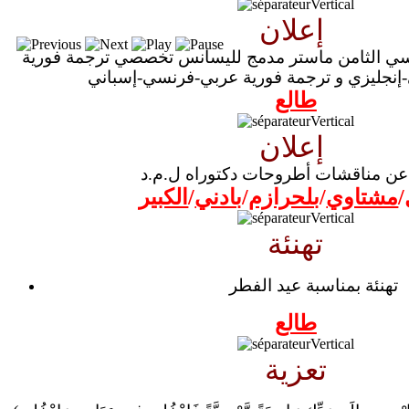
إعلان
اسي الثامن ماستر مدمج لليسانس تخصصي ترجمة فورية
نجليزي و ترجمة فورية عربي-فرنسي-إسباني
طالع
إعلان
عن مناقشات أطروحات دكتوراه ل.م.د
/
مشتاوي
/
بلحرازم
/
بادني
/
الكبير
تهنئة
تهنئة بمناسبة عيد الفطر
طالع
تعزية