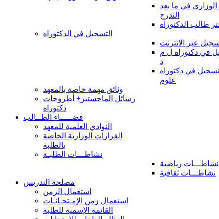
 الوزاري في ما بعد
التدرج
تر طالب الدكتوراه
التسجيل في الدكتوراه
سجيل عبر الانترنت
 في دكتوراه ل م
د
سجيل في دكتوراه
علوم
وثائق مهمة خاصة بالمعهد
رسائل الماجستير+ أطروحات
دكتوراه
فضـــــاء الطــالب
النوادي العلمية للمعهد
القرارات الوزارية الخاصة
بالطلبة
نشاطـــات الطلبـة
نشاطـــات رياضية
نشاطـــات ثقافية
مصلحة التدريس
استعمال الزمن
استعمال زمن الإمـتحـانـات
القائمة الإسمية للطلبة