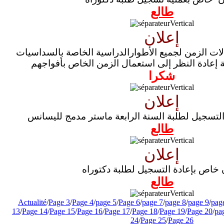
طالع
إعلان
لات الزمن لجميع الأطوارالدراسية الخاصة بالسداسيات
ة إعادة النظر إلى استعمال الزمن الخاص بأفواجهم
شكرا
إعلان
التسجيل لطلبة السنة الرابعة ماستر مدمج لليسانس
طالع
إعلان
 خاص بإعادة التسجيل لطلبة دكتوراه
طالع
Actualité
/
Page 3
/
Page 4
/
page 5
/
Page 6
/
page 7
/
page 8
/
page 9
/
pag
13
/
Page 14
/
Page 15
/
Page 16
/
Page 17
/
Page 18
/
Page 19
/
Page 20
/
pa
24
/
Page 25
/
Page 26