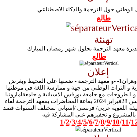
طالع
تهنئة
مديرة معهد الترجمة بحلول شهر رمضان المبارك
طالع
إعلان
في إطار انفتاح جامعة وهران1- -و معهد الترجمة - ضمنها على المحيط وبغرض
ئرية و التراث الوطني من جهة و ممارسة اللغة في موطنها
اء و الطروحات مع جامعة بورقس الاسبانية و جامعةامازونيا
بكولومبيا نظم يوم الخميس 28فبراير 2024 بقاعة المحاضرات بمعهد الترجمة لقاء
ليفة اللغوية عربي/ فرنسي /إسباني لمختلف السنوات قصد
بالمشروع و تحفيزهم على المشاركة فيه
1
/
2
/
3
/
4
/
5
/
6
/
7
/
8
/
9
/
10
/
11
/
1