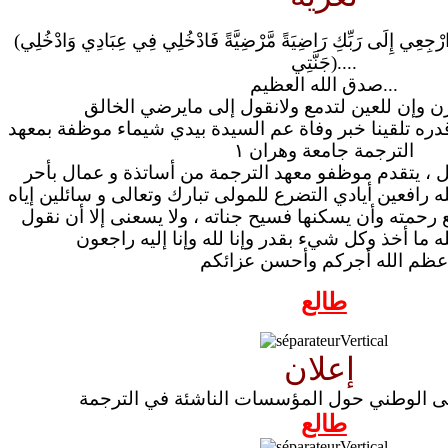
(يا أَيَّتُهَا النَّفْسُ الْمُطْمَئِنَّةُ ارْجِعِي إِلَى رَبِّكِ رَاضِيَةً مَّرْضِيَّةً فَادْخُلِي فِي عِبَادِي وَادْخُلِي
جَنَّتِي)....
صدق الله العظيم...
دره تلقينا خبر وفاة عم السيدة بيدي شيماء موظفة بمعهد
الترجمة جامعة وهران ١
ل ، يتقدم موظفو معهد الترجمة من أساتذة و عمال بأحر
هله رافعين أيادي التضرع للمولى تبارك وتعالى و سائلين إياه
 رحمته وأن يسكنها فسيح جناته ، ولا يسعنى إلا أن نقول
عظم الله أجركم وأحسن عزائكم
طالع
إعلان
قى الوطني حول المؤسسات الناشئة في الترجمة
طالع