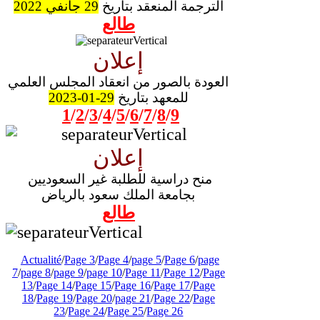
الترجمة المنعقد بتاريخ
29 جانفي 2022
طالع
إعلان
العودة بالصور من انعقاد المجلس العلمي
للمعهد بتاريخ
29-01-2023
1
/
2
/
3
/
4
/
5
/
6
/
7
/
8
/
9
إعلان
منح دراسية للطلبة غير السعوديين
بجامعة الملك سعود بالرياض
طالع
Actualité
/
Page 3
/
Page 4
/
page 5
/
Page 6
/
page
7
/
page 8
/
page 9
/
page 10
/
Page 11
/
Page 12
/
Page
13
/
Page 14
/
Page 15
/
Page 16
/
Page 17
/
Page
18
/
Page 19
/
Page 20
/
page 21
/
Page 22
/
Page
23
/
Page 24
/
Page 25
/
Page 26