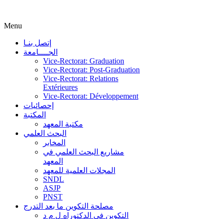
Menu
إتصل بنـا
الجــــامعة
Vice-Rectorat: Graduation
Vice-Rectorat: Post-Graduation
Vice-Rectorat: Relations
Extérieures
Vice-Rectorat: Développement
إحصائيات
المكتبة
مكتبة المعهد
البحث العلمي
المخابر
مشاريع البحث العلمي في
المعهد
المجلات العلمية للمعهد
SNDL
ASJP
PNST
مصلحة التكوين ما بعد التدرج
التكوين في الدكتوراه ل م د