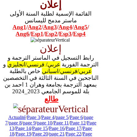
إعلان
القائمة الإسمية لطلبة السنة الأولى
ماستر مدمج لليسانس
Ang1
/
Ang2
/
Ang3
/
Ang4
/
Ang5
/
Ang6
/
Esp1
/
Esp2
/
Esp3
/
Esp4
إعلان
رابط التسجيل في الماستر الترجمة و
الترجمة الفورية
عربي/ فرنسي/انجليزي
و
عربي/فرنسي/اسباني
خاص بالطلبة
الناجحين في السنة الثالثة في التخصصين
بمعهد الترجمة بجامعة وهران 1 احمد بن
بلة للموسم الجامعي 2023_2024
طالع
Actualité
/
Page 3
/
Page 4
/
page 5
/
Page 6
/
page
7
/
page 8
/
page 9
/
page 10
/
Page 11
/
Page 12
/
Page
13
/
Page 14
/
Page 15
/
Page 16
/
Page 17
/
Page
18
/
Page 19
/
Page 20
/
page 21
/
Page 22
/
Page