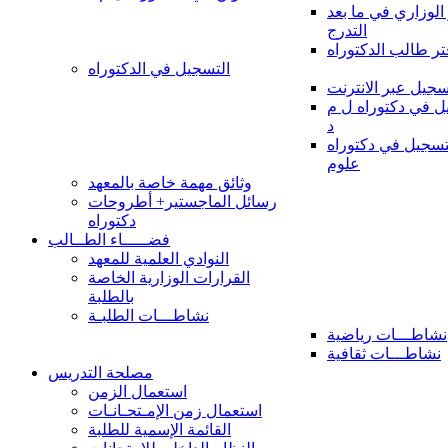
 الوزاري في ما بعد
التدرج
تر طالب الدكتوراه
التسجيل في الدكتوراه
سجيل عبر الانترنت
 في دكتوراه ل م
د
سجيل في دكتوراه
علوم
وثائق مهمة خاصة بالمعهد
رسائل الماجستير+ أطروحات
دكتوراه
فضـــــاء الطــالب
النوادي العلمية للمعهد
القرارات الوزارية الخاصة
بالطلبة
نشاطـــات الطلبـة
نشاطـــات رياضية
نشاطـــات ثقافية
مصلحة التدريس
استعمال الزمن
استعمال زمن الإمـتحـانـات
القائمة الإسمية للطلبة