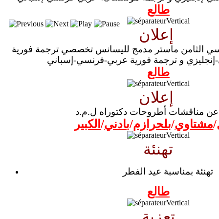
طالع
إعلان
اسي الثامن ماستر مدمج لليسانس تخصصي ترجمة فورية
نجليزي و ترجمة فورية عربي-فرنسي-إسباني
طالع
إعلان
عن مناقشات أطروحات دكتوراه ل.م.د
/
مشتاوي
/
بلحرازم
/
بادني
/
الكبير
تهنئة
تهنئة بمناسبة عيد الفطر
طالع
تعزية