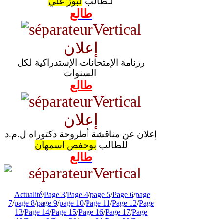
للطالب
لبوز علي
طالع
إعلان
رزنامة الإمتحانات الإستدراكية لكل
السنوات
طالع
إعلان
إعلان عن مناقشة أطروحة دكتوراه ل.م.د
للطالب
بوحفص اسمهان
طالع
Actualité
/
Page 3
/
Page 4
/
page 5
/
Page 6
/
page
7
/
page 8
/
page 9
/
page 10
/
Page 11
/
Page 12
/
Page
13
/
Page 14
/
Page 15
/
Page 16
/
Page 17
/
Page