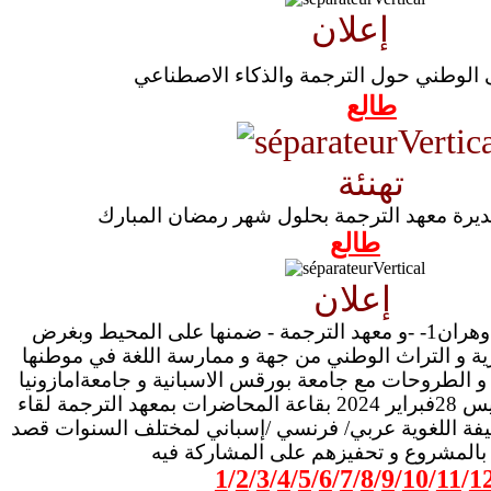
إعلان
طالع
تهنئة
مديرة معهد الترجمة بحلول شهر رمضان المبارك
طالع
إعلان
في إطار انفتاح جامعة وهران1- -و معهد الترجمة - ضمنها على المحيط وبغرض
ئرية و التراث الوطني من جهة و ممارسة اللغة في موطنها
اء و الطروحات مع جامعة بورقس الاسبانية و جامعةامازونيا
بكولومبيا نظم يوم الخميس 28فبراير 2024 بقاعة المحاضرات بمعهد الترجمة لقاء
ليفة اللغوية عربي/ فرنسي /إسباني لمختلف السنوات قصد
بالمشروع و تحفيزهم على المشاركة فيه
1
/
2
/
3
/
4
/
5
/
6
/
7
/
8
/
9
/
10
/
11
/
1