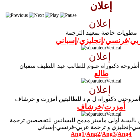
إعلان
إعلان
مطويات خاصة بمعهد الترجمة
بي
/
فرنسي
/
إنجليزي
/
إسباني
إعلان
أطروحة دكتوراه علوم للطالب عبد اللطيف سفيان
طالع
إعلان
طروحتي دكتوراه ل م د للطالبتين أمزرت و خرشاف
أمزرت
/
خرشاف
 بالسنة أولى ماستر مدمج لليسانس للتخصصين ترجمة
ي-إنجليزي و ترجمة عربي-فرنسي-إسباني
Ang1
/
Ang2
/
Ang3
/
Ang4