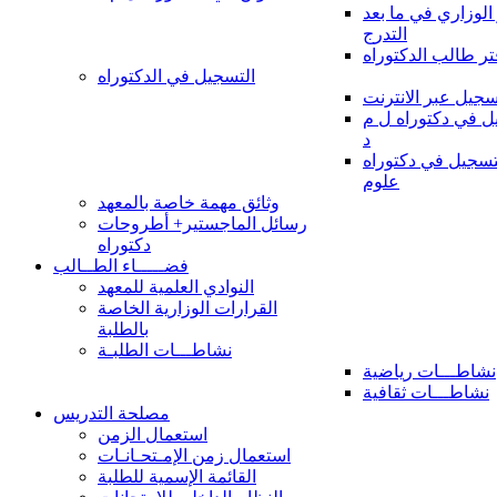
 الوزاري في ما بعد
التدرج
تر طالب الدكتوراه
التسجيل في الدكتوراه
سجيل عبر الانترنت
 في دكتوراه ل م
د
سجيل في دكتوراه
علوم
وثائق مهمة خاصة بالمعهد
رسائل الماجستير+ أطروحات
دكتوراه
فضـــــاء الطــالب
النوادي العلمية للمعهد
القرارات الوزارية الخاصة
بالطلبة
نشاطـــات الطلبـة
نشاطـــات رياضية
نشاطـــات ثقافية
مصلحة التدريس
استعمال الزمن
استعمال زمن الإمـتحـانـات
القائمة الإسمية للطلبة