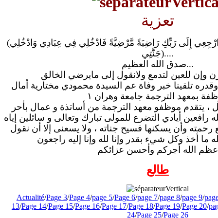
تعزية
(يا أَيَّتُهَا النَّفْسُ الْمُطْمَئِنَّةُ ارْجِعِي إِلَى رَبِّكِ رَاضِيَةً مَّرْضِيَّةً فَادْخُلِي فِي عِبَادِي وَادْخُلِي
جَنَّتِي)....
صدق الله العظيم...
قدره تلقينا خبر وفاة عم السيدة محمودي مختارية أمال
فة بمعهد الترجمة جامعة وهران ١
ل ، يتقدم موظفو معهد الترجمة من أساتذة و عمال بأحر
هله رافعين أيادي التضرع للمولى تبارك وتعالى و سائلين إياه
 رحمته وأن يسكنها فسيح جناته ، ولا يسعنى إلا أن نقول
عظم الله أجركم وأحسن عزائكم
طالع
Actualité
/
Page 3
/
Page 4
/
page 5
/
Page 6
/
page 7
/
page 8
/
page 9
/
pag
13
/
Page 14
/
Page 15
/
Page 16
/
Page 17
/
Page 18
/
Page 19
/
Page 20
/
pa
24
/
Page 25
/
Page 26