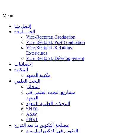
Menu
إتصل بنـا
الجــــامعة
Vice-Rectorat: Graduation
Vice-Rectorat: Post-Graduation
Vice-Rectorat: Relations
Extérieures
Vice-Rectorat: Développement
إحصائيات
المكتبة
مكتبة المعهد
البحث العلمي
المخابر
مشاريع البحث العلمي في
المعهد
المجلات العلمية للمعهد
SNDL
ASJP
PNST
مصلحة التكوين ما بعد التدرج
التكوين في الدكتوراه ل م د