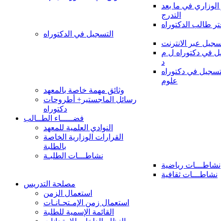
 الوزاري في ما بعد
التدرج
تر طالب الدكتوراه
التسجيل في الدكتوراه
سجيل عبر الانترنت
 في دكتوراه ل م
د
سجيل في دكتوراه
علوم
وثائق مهمة خاصة بالمعهد
رسائل الماجستير+ أطروحات
دكتوراه
فضـــــاء الطــالب
النوادي العلمية للمعهد
القرارات الوزارية الخاصة
بالطلبة
نشاطـــات الطلبـة
نشاطـــات رياضية
نشاطـــات ثقافية
مصلحة التدريس
استعمال الزمن
استعمال زمن الإمـتحـانـات
القائمة الإسمية للطلبة