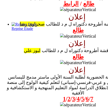
طالع
/
الرابط
إعلان
ة أطروحة دكتوراه ل م د للطالب
صحراوي رضا
Reprise Etude
طالع
إعلان
قشة أطروحة دكتوراه ل م د للطالب
لبوز علي
طالع
إعلان
ة الحضورية لطلبة السنة الأولى ماستر مدمج لليسانس
و عربي-فرنسي-إسباني) لتعلم كيفية الولوج إلى منصة
انطلاق الدراسة لمواد التعليم المنهجية و الاستكشافية و
الأفقية
1
/
2
/
3
/
4
/
5
/
6
/
7