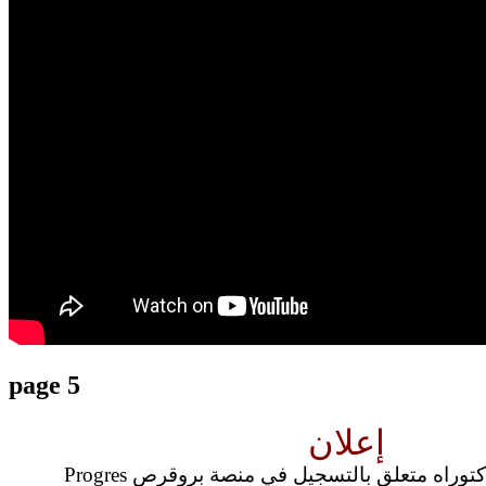
translation french-arabic-english
page 5
إعلان
لبة دكتوراه متعلق بالتسجيل في منصة بروقرص