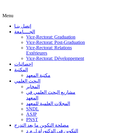
Menu
إتصل بنـا
الجــــامعة
Vice-Rectorat: Graduation
Vice-Rectorat: Post-Graduation
Vice-Rectorat: Relations
Extérieures
Vice-Rectorat: Développement
إحصائيات
المكتبة
مكتبة المعهد
البحث العلمي
المخابر
مشاريع البحث العلمي في
المعهد
المجلات العلمية للمعهد
SNDL
ASJP
PNST
مصلحة التكوين ما بعد التدرج
التكوين في الدكتوراه ل م د