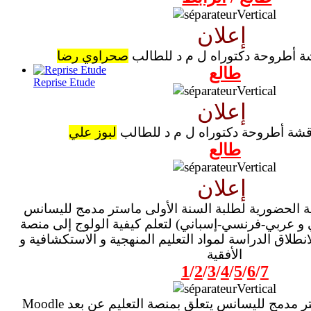
إعلان
ة أطروحة دكتوراه ل م د للطالب
صحراوي رضا
طالع
Reprise Etude
إعلان
قشة أطروحة دكتوراه ل م د للطالب
لبوز علي
طالع
إعلان
ة الحضورية لطلبة السنة الأولى ماستر مدمج لليسانس
و عربي-فرنسي-إسباني) لتعلم كيفية الولوج إلى منصة
انطلاق الدراسة لمواد التعليم المنهجية و الاستكشافية و
الأفقية
1
/
2
/
3
/
4
/
5
/
6
/
7
ماستر مدمج لليسانس يتعلق بمنصة التعليم عن بعد