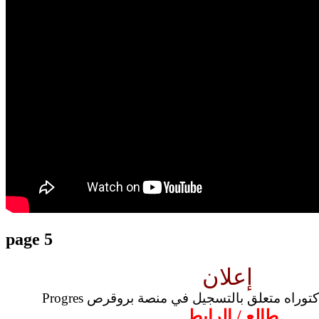
translation french-arabic-english
page 5
إعلان
لبة دكتوراه متعلق بالتسجيل في منصة بروقرص
طالع
/
الرابط