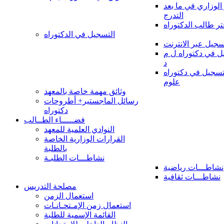
 الوزاري في ما بعد
التدرج
تر طالب الدكتوراه
التسجيل في الدكتوراه
سجيل عبر الانترنت
 في دكتوراه ل م
د
سجيل في دكتوراه
علوم
وثائق مهمة خاصة بالمعهد
رسائل الماجستير+ أطروحات
دكتوراه
فضـــــاء الطــالب
النوادي العلمية للمعهد
القرارات الوزارية الخاصة
بالطلبة
نشاطـــات الطلبـة
نشاطـــات رياضية
نشاطـــات ثقافية
مصلحة التدريس
استعمال الزمن
استعمال زمن الإمـتحـانـات
القائمة الإسمية للطلبة