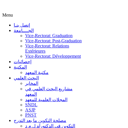
Menu
إتصل بنـا
الجــــامعة
Vice-Rectorat: Graduation
Vice-Rectorat: Post-Graduation
Vice-Rectorat: Relations
Extérieures
Vice-Rectorat: Développement
إحصائيات
المكتبة
مكتبة المعهد
البحث العلمي
المخابر
مشاريع البحث العلمي في
المعهد
المجلات العلمية للمعهد
SNDL
ASJP
PNST
مصلحة التكوين ما بعد التدرج
التكوين في الدكتوراه ل م د