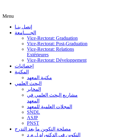
Menu
إتصل بنـا
الجــــامعة
Vice-Rectorat: Graduation
Vice-Rectorat: Post-Graduation
Vice-Rectorat: Relations
Extérieures
Vice-Rectorat: Développement
إحصائيات
المكتبة
مكتبة المعهد
البحث العلمي
المخابر
مشاريع البحث العلمي في
المعهد
المجلات العلمية للمعهد
SNDL
ASJP
PNST
مصلحة التكوين ما بعد التدرج
التكوين في الدكتوراه ل م د