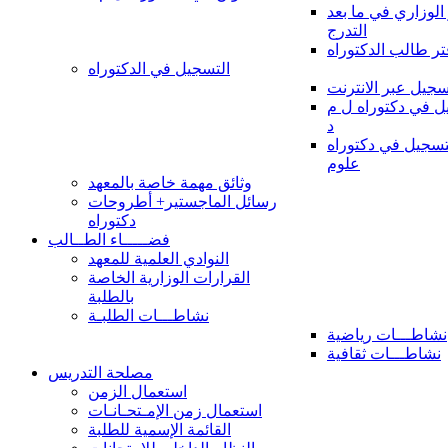
 الوزاري في ما بعد
التدرج
تر طالب الدكتوراه
التسجيل في الدكتوراه
سجيل عبر الانترنت
 في دكتوراه ل م
د
سجيل في دكتوراه
علوم
وثائق مهمة خاصة بالمعهد
رسائل الماجستير+ أطروحات
دكتوراه
فضـــــاء الطــالب
النوادي العلمية للمعهد
القرارات الوزارية الخاصة
بالطلبة
نشاطـــات الطلبـة
نشاطـــات رياضية
نشاطـــات ثقافية
مصلحة التدريس
استعمال الزمن
استعمال زمن الإمـتحـانـات
القائمة الإسمية للطلبة