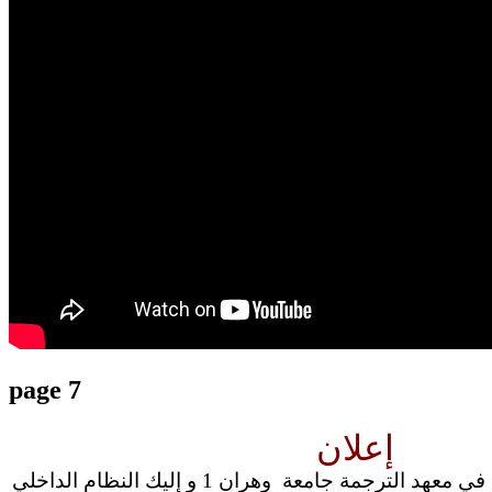
translation french-arabic-english
page 7
إعلان
عزيزي الطالب مرحبا بك في معهد الترجمة جامعة وهران 1 و إليك النظام الداخلي