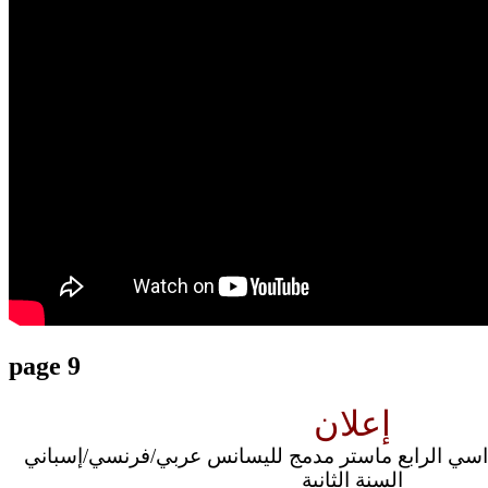
translation french-arabic-english
page 9
إعلان
داسي الرابع ماستر مدمج لليسانس عربي/فرنسي/إسباني
السنة الثانية