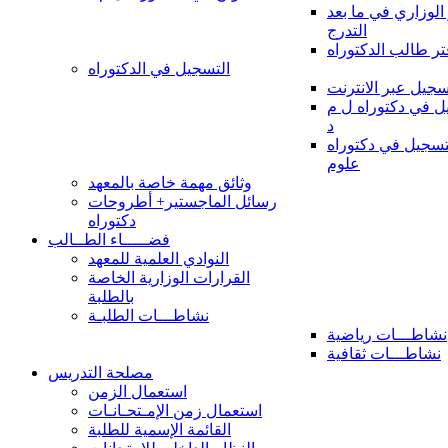
 الوزاري في ما بعد
التدرج
تر طالب الدكتوراه
التسجيل في الدكتوراه
سجيل عبر الانترنت
 في دكتوراه ل م
د
سجيل في دكتوراه
علوم
وثائق مهمة خاصة بالمعهد
رسائل الماجستير+ أطروحات
دكتوراه
فضـــــاء الطــالب
النوادي العلمية للمعهد
القرارات الوزارية الخاصة
بالطلبة
نشاطـــات الطلبـة
نشاطـــات رياضية
نشاطـــات ثقافية
مصلحة التدريس
استعمال الزمن
استعمال زمن الإمـتحـانـات
القائمة الإسمية للطلبة