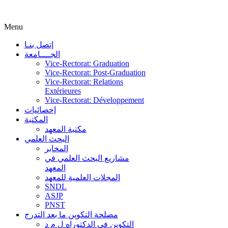
Menu
إتصل بنـا
الجــــامعة
Vice-Rectorat: Graduation
Vice-Rectorat: Post-Graduation
Vice-Rectorat: Relations
Extérieures
Vice-Rectorat: Développement
إحصائيات
المكتبة
مكتبة المعهد
البحث العلمي
المخابر
مشاريع البحث العلمي في
المعهد
المجلات العلمية للمعهد
SNDL
ASJP
PNST
مصلحة التكوين ما بعد التدرج
التكوين في الدكتوراه ل م د