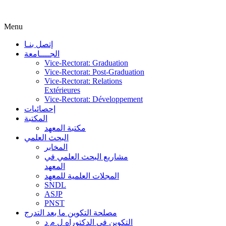
Menu
إتصل بنـا
الجــــامعة
Vice-Rectorat: Graduation
Vice-Rectorat: Post-Graduation
Vice-Rectorat: Relations
Extérieures
Vice-Rectorat: Développement
إحصائيات
المكتبة
مكتبة المعهد
البحث العلمي
المخابر
مشاريع البحث العلمي في
المعهد
المجلات العلمية للمعهد
SNDL
ASJP
PNST
مصلحة التكوين ما بعد التدرج
التكوين في الدكتوراه ل م د