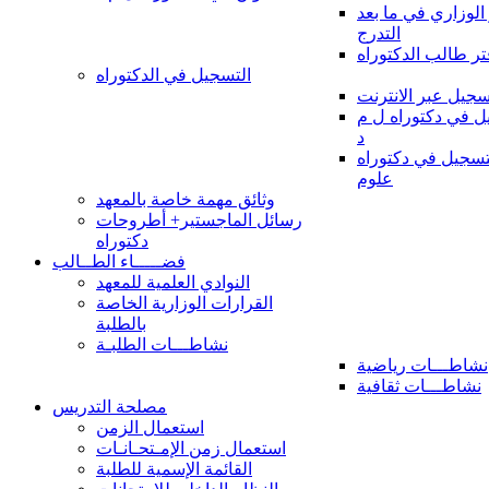
 الوزاري في ما بعد
التدرج
تر طالب الدكتوراه
التسجيل في الدكتوراه
سجيل عبر الانترنت
 في دكتوراه ل م
د
سجيل في دكتوراه
علوم
وثائق مهمة خاصة بالمعهد
رسائل الماجستير+ أطروحات
دكتوراه
فضـــــاء الطــالب
النوادي العلمية للمعهد
القرارات الوزارية الخاصة
بالطلبة
نشاطـــات الطلبـة
نشاطـــات رياضية
نشاطـــات ثقافية
مصلحة التدريس
استعمال الزمن
استعمال زمن الإمـتحـانـات
القائمة الإسمية للطلبة