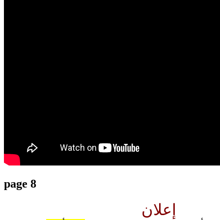
translation french-arabic-english
page 8
إعلان