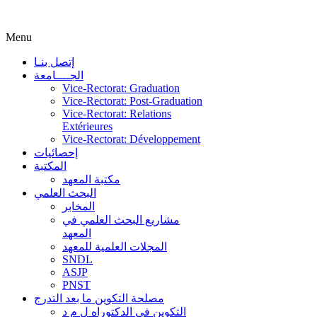
Menu
إتصل بنـا
الجــــامعة
Vice-Rectorat: Graduation
Vice-Rectorat: Post-Graduation
Vice-Rectorat: Relations
Extérieures
Vice-Rectorat: Développement
إحصائيات
المكتبة
مكتبة المعهد
البحث العلمي
المخابر
مشاريع البحث العلمي في
المعهد
المجلات العلمية للمعهد
SNDL
ASJP
PNST
مصلحة التكوين ما بعد التدرج
التكوين في الدكتوراه ل م د