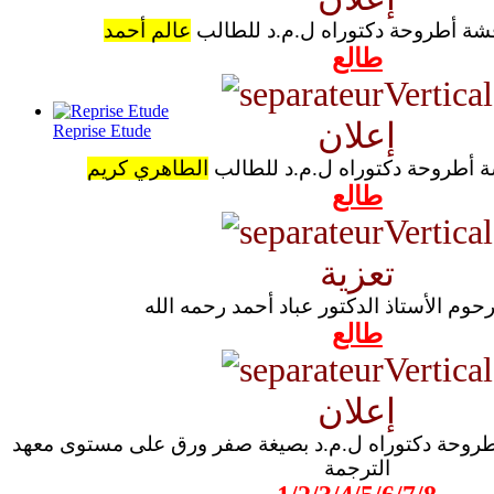
قشة أطروحة دكتوراه ل.م.د للطالب
عالم أحمد
طالع
إعلان
Reprise Etude
ة أطروحة دكتوراه ل.م.د للطالب
الطاهري كريم
طالع
تعزية
رحوم الأستاذ الدكتور عباد أحمد رحمه الله
طالع
إعلان
أطروحة دكتوراه ل.م.د بصيغة صفر ورق على مستوى معهد
الترجمة