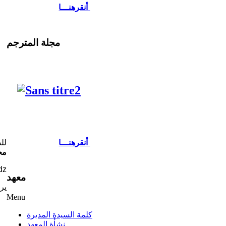
أنقرهنـــا
مجلة المترجم
لل
أنقرهنـــا
مح
dz
معهد
ير
Menu
كلمة السيدة المديرة
نشأة المعهد