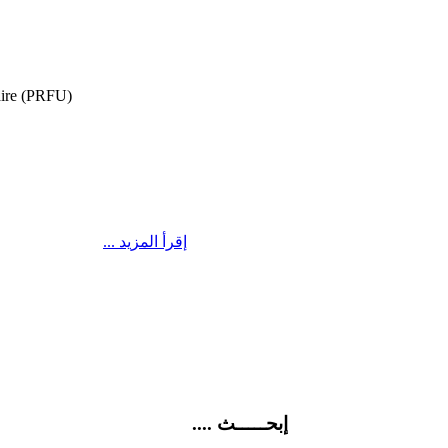
aire (PRFU)
... إقرأ المزيد
.... إبحـــــث