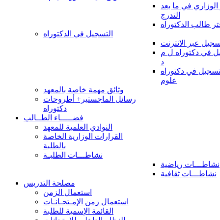
 الوزاري في ما بعد
التدرج
تر طالب الدكتوراه
التسجيل في الدكتوراه
سجيل عبر الانترنت
 في دكتوراه ل م
د
سجيل في دكتوراه
علوم
وثائق مهمة خاصة بالمعهد
رسائل الماجستير+ أطروحات
دكتوراه
فضـــــاء الطــالب
النوادي العلمية للمعهد
القرارات الوزارية الخاصة
بالطلبة
نشاطـــات الطلبـة
نشاطـــات رياضية
نشاطـــات ثقافية
مصلحة التدريس
استعمال الزمن
استعمال زمن الإمـتحـانـات
القائمة الإسمية للطلبة