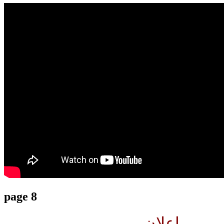
translation french-arabic-english
page 8
إعلان