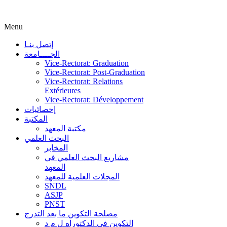
Menu
إتصل بنـا
الجــــامعة
Vice-Rectorat: Graduation
Vice-Rectorat: Post-Graduation
Vice-Rectorat: Relations
Extérieures
Vice-Rectorat: Développement
إحصائيات
المكتبة
مكتبة المعهد
البحث العلمي
المخابر
مشاريع البحث العلمي في
المعهد
المجلات العلمية للمعهد
SNDL
ASJP
PNST
مصلحة التكوين ما بعد التدرج
التكوين في الدكتوراه ل م د