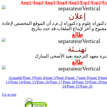
Ang1
/
Ang2
/
Ang3
/
Ang4
/
Ang5
/
Esp1
/
Esp2
/
E
إعلان
دكتوراه علوم و دكتوراه ل.م.د أن الموقع المخصص لإعادة
فتوح و آخر لإيداع الملفات قد حدد
بتاريخ
طالع
تهنــئة
ديرة معهد الترجمة بعيد الأضحى المبارك
طالع
Actualité
/
Page 3
/
Page 4
/
page 5
/
Page 6
/
page 7
/
page 8
/
page 9
/
pag
13
/
Page 14
/
Page 15
/
Page 16
/
Page 17
/
Page 18
/
Page 19
/
Page 20
/
pa
24
/
Page 25
/
Page 26
Go to top