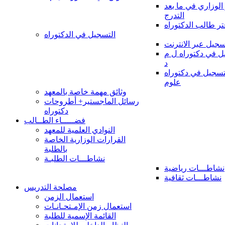
 الوزاري في ما بعد
التدرج
تر طالب الدكتوراه
التسجيل في الدكتوراه
سجيل عبر الانترنت
 في دكتوراه ل م
د
سجيل في دكتوراه
علوم
وثائق مهمة خاصة بالمعهد
رسائل الماجستير+ أطروحات
دكتوراه
فضـــــاء الطــالب
النوادي العلمية للمعهد
القرارات الوزارية الخاصة
بالطلبة
نشاطـــات الطلبـة
نشاطـــات رياضية
نشاطـــات ثقافية
مصلحة التدريس
استعمال الزمن
استعمال زمن الإمـتحـانـات
القائمة الإسمية للطلبة