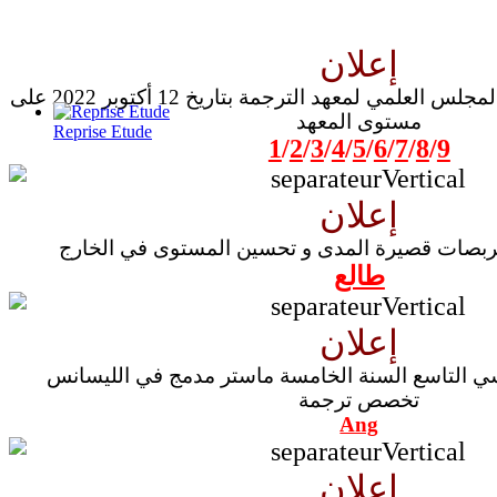
إعلان
العودة بالصور من انعقاد المجلس العلمي لمعهد الترجمة بتاريخ 12 أكتوبر 2022 على
مستوى المعهد
Reprise Etude
1
/
2
/
3
/
4
/
5
/
6
/
7
/
8
/
9
إعلان
تربصات قصيرة المدى و تحسين المستوى في الخارج
طالع
إعلان
استعمال زمن السداسي التاسع السنة الخامسة ماستر مدمج في الليسانس
تخصص ترجمة
Ang
إعلان