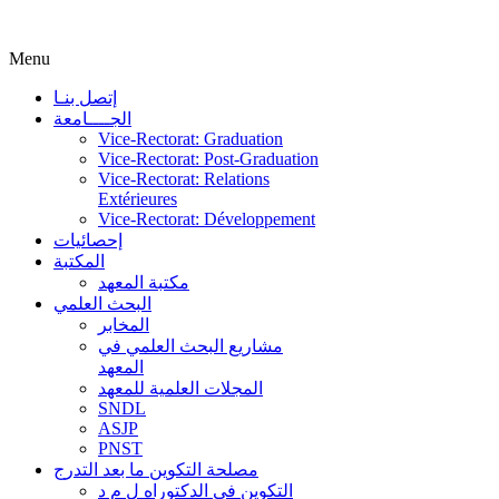
Menu
إتصل بنـا
الجــــامعة
Vice-Rectorat: Graduation
Vice-Rectorat: Post-Graduation
Vice-Rectorat: Relations
Extérieures
Vice-Rectorat: Développement
إحصائيات
المكتبة
مكتبة المعهد
البحث العلمي
المخابر
مشاريع البحث العلمي في
المعهد
المجلات العلمية للمعهد
SNDL
ASJP
PNST
مصلحة التكوين ما بعد التدرج
التكوين في الدكتوراه ل م د