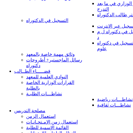
 الوزاري في ما بعد
التدرج
تر طالب الدكتوراه
التسجيل في الدكتوراه
سجيل عبر الانترنت
 في دكتوراه ل م
د
سجيل في دكتوراه
علوم
وثائق مهمة خاصة بالمعهد
رسائل الماجستير+ أطروحات
دكتوراه
فضـــــاء الطــالب
النوادي العلمية للمعهد
القرارات الوزارية الخاصة
بالطلبة
نشاطـــات الطلبـة
نشاطـــات رياضية
نشاطـــات ثقافية
مصلحة التدريس
استعمال الزمن
استعمال زمن الإمـتحـانـات
القائمة الإسمية للطلبة