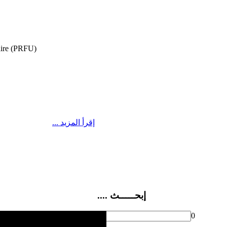
aire (PRFU)
... إقرأ المزيد
.... إبحـــــث
0