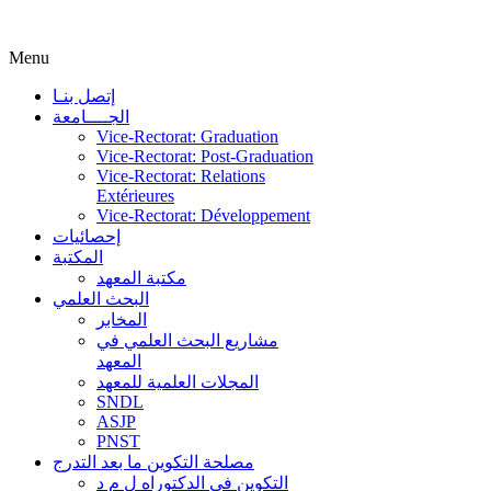
Menu
إتصل بنـا
الجــــامعة
Vice-Rectorat: Graduation
Vice-Rectorat: Post-Graduation
Vice-Rectorat: Relations
Extérieures
Vice-Rectorat: Développement
إحصائيات
المكتبة
مكتبة المعهد
البحث العلمي
المخابر
مشاريع البحث العلمي في
المعهد
المجلات العلمية للمعهد
SNDL
ASJP
PNST
مصلحة التكوين ما بعد التدرج
التكوين في الدكتوراه ل م د