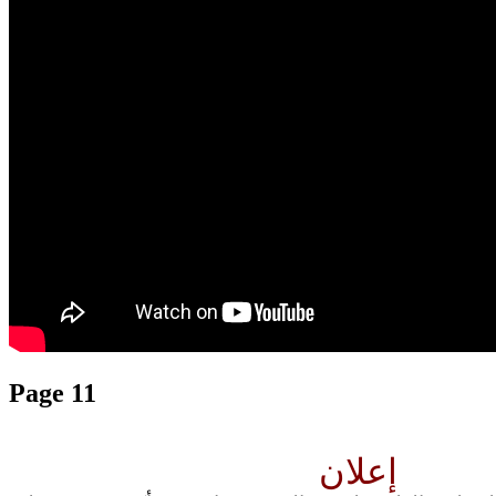
translation french-arabic-english
Page 11
إعلان