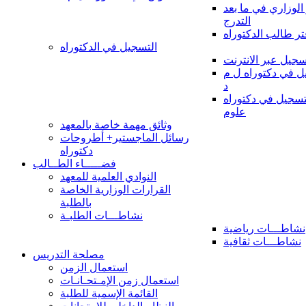
 الوزاري في ما بعد
التدرج
تر طالب الدكتوراه
التسجيل في الدكتوراه
سجيل عبر الانترنت
 في دكتوراه ل م
د
سجيل في دكتوراه
علوم
وثائق مهمة خاصة بالمعهد
رسائل الماجستير+ أطروحات
دكتوراه
فضـــــاء الطــالب
النوادي العلمية للمعهد
القرارات الوزارية الخاصة
بالطلبة
نشاطـــات الطلبـة
نشاطـــات رياضية
نشاطـــات ثقافية
مصلحة التدريس
استعمال الزمن
استعمال زمن الإمـتحـانـات
القائمة الإسمية للطلبة