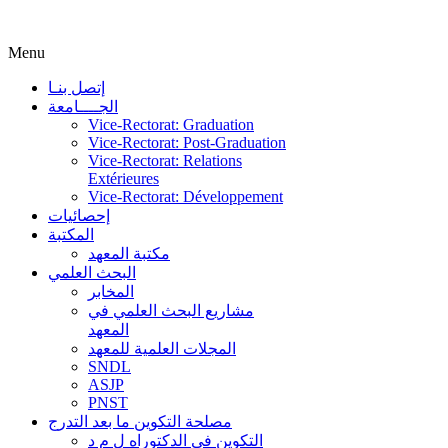
Menu
إتصل بنـا
الجــــامعة
Vice-Rectorat: Graduation
Vice-Rectorat: Post-Graduation
Vice-Rectorat: Relations
Extérieures
Vice-Rectorat: Développement
إحصائيات
المكتبة
مكتبة المعهد
البحث العلمي
المخابر
مشاريع البحث العلمي في
المعهد
المجلات العلمية للمعهد
SNDL
ASJP
PNST
مصلحة التكوين ما بعد التدرج
التكوين في الدكتوراه ل م د