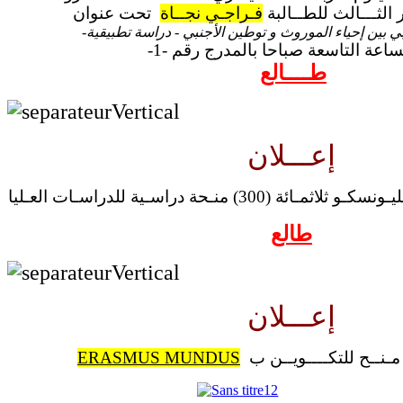
 الثـــالث للطــالبة
فـراجـي نجــاة
تحت عنوان
 بين إحياء الموروث و توطين الأجنبي
- دراسة تطبيقية-
ي
اعة التاسعة صباحا بالمدرج رقم -1-
1
طــــالع
إعـــلان
300) منـحة دراسـية للدراسـات العـليا
طالع
إعـــلان
ERASMUS MUNDUS