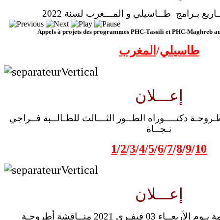
ريع بـرامج طــاسيلي و المـــغرب لسنة 2022
Appels à projets des programmes PHC-Tassili et PHC-Maghreb au t
طاسيلي
/
المغرب
إعـــلان
روحـة دكتــــوراه الطــور الثـــالث للطـالــبة فــراجي
نـجــاة
1
/
2
/
3
/
4
/
5
/
6
/
7
/
8
/
9
/
10
إعـــلان
ينظـم معهـــد الترجمة يـوم الأربعــاء 03 فيفـري 2021 منــاقشة أطروحـة