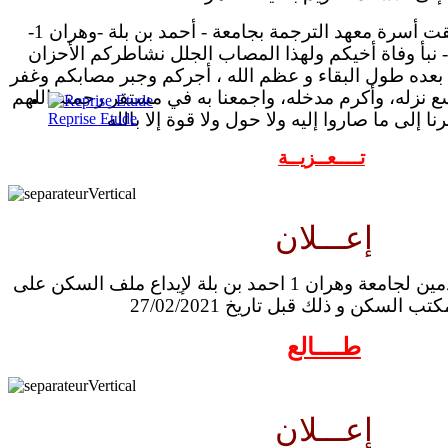
لقت أسرة معهد الترجمة بجامعة - أحمد بن بلة
-وهران 1
-
- نبأ وفاة أخيكم ولهذا المصاب الجلل نشاطركم الأحزان
بعده طول البقاء و عظم الله ، أجركم وجبر مصابكم وغفر
ع نزله، وأكرم مدخله، واجمعنا به في مستقر رحمته اللهم
نا إلى ما صاروا إليه ولا حول ولا قوة إلا بالله
Reprise Etude
تــــعــزيــة
إعـــلان
إعلان إلى كافة المستخذمين لجامعة وهران 1 احمد بن بلة لإيداع ملف السكن على
السكن و ذلك قبل تاريخ 27/02/2021
طــــالع
إعـــلان