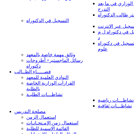
 الوزاري في ما بعد
التدرج
تر طالب الدكتوراه
التسجيل في الدكتوراه
سجيل عبر الانترنت
 في دكتوراه ل م
د
سجيل في دكتوراه
علوم
وثائق مهمة خاصة بالمعهد
رسائل الماجستير+ أطروحات
دكتوراه
فضـــــاء الطــالب
النوادي العلمية للمعهد
القرارات الوزارية الخاصة
بالطلبة
نشاطـــات الطلبـة
نشاطـــات رياضية
نشاطـــات ثقافية
مصلحة التدريس
استعمال الزمن
استعمال زمن الإمـتحـانـات
القائمة الإسمية للطلبة