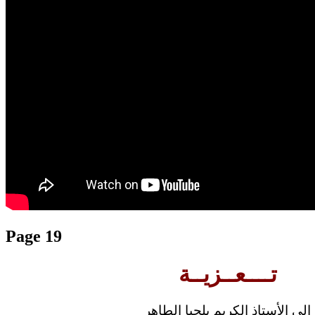
translation french-arabic-english
Page 19
تــــعــزيــة
إلى الأستاذ الكريم بلحيا الطاهر