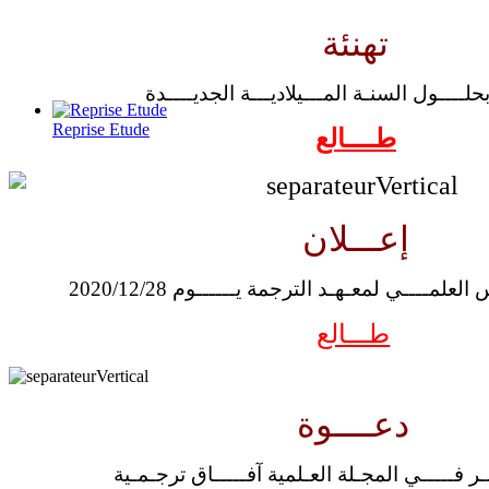
تهنئة
بحلــــول السنـة المـــيلاديـــة الجديــــدة
Reprise Etude
طــــالع
إعـــلان
علمــــي لمعـهـد الترجمة يــــــوم 2020/12/28
طـــالع
دعــــوة
ر فـــــي المجـلة العـلمية آفـــــاق ترجـمـية