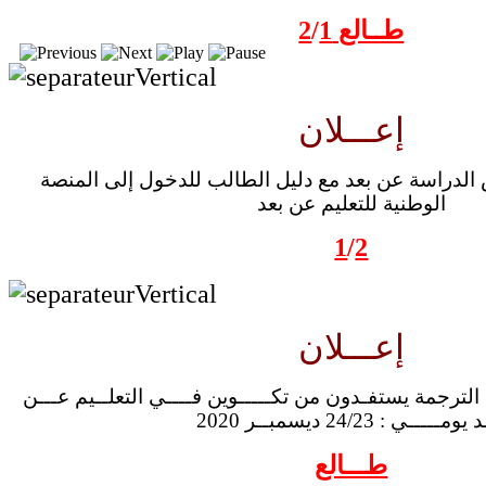
طــالع
1
/
2
إعـــلان
 الدراسة عن بعد مع دليل الطالب للدخول إلى المنصة
الوطنية للتعليم عن بعد
1
/
2
إعـــلان
د الترجمة يستفـدون من تكـــــوين فــــي التعلــيم عـــن
ومـــــي : 24/23 ديسمبــر 2020
طـــالع