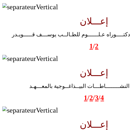
إعـــلان
تــــوراه عـلــــــوم للطـالــب يوســـف قـــــويـدر
1
/
2
إعـــلان
لنشــــــــاطـــات البيــذاغــوجية بالمعـــهـد
1
/
2
/
3
/
4
إعـــلان