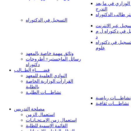
 الوزاري في ما بعد
التدرج
تر طالب الدكتوراه
التسجيل في الدكتوراه
سجيل عبر الانترنت
 في دكتوراه ل م
د
سجيل في دكتوراه
علوم
وثائق مهمة خاصة بالمعهد
رسائل الماجستير+ أطروحات
دكتوراه
فضـــــاء الطــالب
النوادي العلمية للمعهد
القرارات الوزارية الخاصة
بالطلبة
نشاطـــات الطلبـة
نشاطـــات رياضية
نشاطـــات ثقافية
مصلحة التدريس
استعمال الزمن
استعمال زمن الإمـتحـانـات
القائمة الإسمية للطلبة