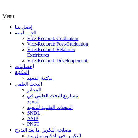
Menu
إتصل بنـا
الجــــامعة
Vice-Rectorat: Graduation
Vice-Rectorat: Post-Graduation
Vice-Rectorat: Relations
Extérieures
Vice-Rectorat: Développement
إحصائيات
المكتبة
مكتبة المعهد
البحث العلمي
المخابر
مشاريع البحث العلمي في
المعهد
المجلات العلمية للمعهد
SNDL
ASJP
PNST
مصلحة التكوين ما بعد التدرج
التكوين في الدكتوراه ل م د