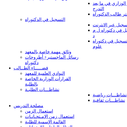
 الوزاري في ما بعد
التدرج
تر طالب الدكتوراه
التسجيل في الدكتوراه
سجيل عبر الانترنت
 في دكتوراه ل م
د
سجيل في دكتوراه
علوم
وثائق مهمة خاصة بالمعهد
رسائل الماجستير+ أطروحات
دكتوراه
فضـــــاء الطــالب
النوادي العلمية للمعهد
القرارات الوزارية الخاصة
بالطلبة
نشاطـــات الطلبـة
نشاطـــات رياضية
نشاطـــات ثقافية
مصلحة التدريس
استعمال الزمن
استعمال زمن الإمـتحـانـات
القائمة الإسمية للطلبة