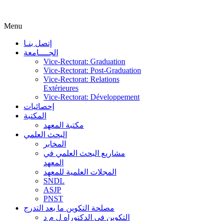
Menu
إتصل بنـا
الجــــامعة
Vice-Rectorat: Graduation
Vice-Rectorat: Post-Graduation
Vice-Rectorat: Relations
Extérieures
Vice-Rectorat: Développement
إحصائيات
المكتبة
مكتبة المعهد
البحث العلمي
المخابر
مشاريع البحث العلمي في
المعهد
المجلات العلمية للمعهد
SNDL
ASJP
PNST
مصلحة التكوين ما بعد التدرج
التكوين في الدكتوراه ل م د