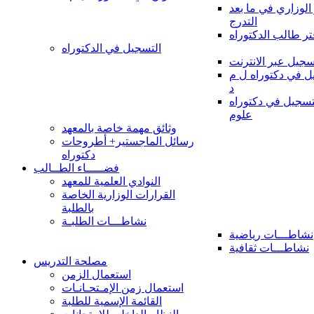
 الوزاري في ما بعد
التدرج
تر طالب الدكتوراه
التسجيل في الدكتوراه
سجيل عبر الانترنت
 في دكتوراه ل م
د
سجيل في دكتوراه
علوم
وثائق مهمة خاصة بالمعهد
رسائل الماجستير+ أطروحات
دكتوراه
فضـــــاء الطــالب
النوادي العلمية للمعهد
القرارات الوزارية الخاصة
بالطلبة
نشاطـــات الطلبـة
نشاطـــات رياضية
نشاطـــات ثقافية
مصلحة التدريس
استعمال الزمن
استعمال زمن الإمـتحـانـات
القائمة الإسمية للطلبة