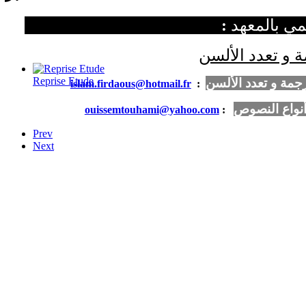
مي بالمعهد
:
ة و تعدد الألسن
Reprise Etude
رجمة و تعدد الألسن
islam.firdaous@hotmail.fr
:
أنواع النصوص
ouissemtouhami@yahoo.com
:
Prev
Next