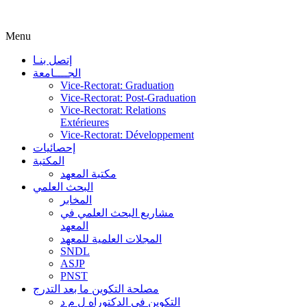
Menu
إتصل بنـا
الجــــامعة
Vice-Rectorat: Graduation
Vice-Rectorat: Post-Graduation
Vice-Rectorat: Relations
Extérieures
Vice-Rectorat: Développement
إحصائيات
المكتبة
مكتبة المعهد
البحث العلمي
المخابر
مشاريع البحث العلمي في
المعهد
المجلات العلمية للمعهد
SNDL
ASJP
PNST
مصلحة التكوين ما بعد التدرج
التكوين في الدكتوراه ل م د