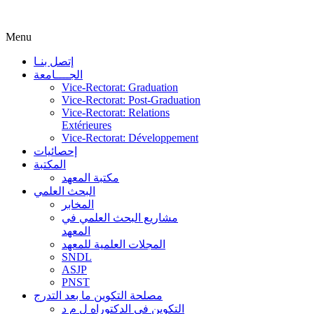
Menu
إتصل بنـا
الجــــامعة
Vice-Rectorat: Graduation
Vice-Rectorat: Post-Graduation
Vice-Rectorat: Relations
Extérieures
Vice-Rectorat: Développement
إحصائيات
المكتبة
مكتبة المعهد
البحث العلمي
المخابر
مشاريع البحث العلمي في
المعهد
المجلات العلمية للمعهد
SNDL
ASJP
PNST
مصلحة التكوين ما بعد التدرج
التكوين في الدكتوراه ل م د