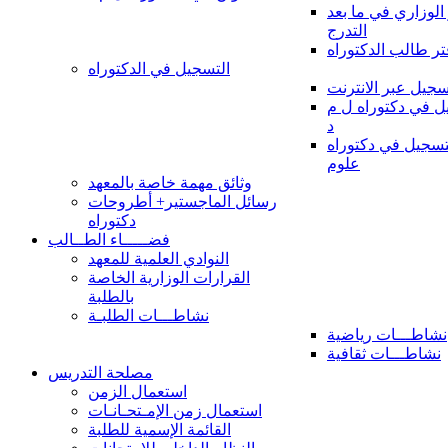
 الوزاري في ما بعد
التدرج
تر طالب الدكتوراه
التسجيل في الدكتوراه
سجيل عبر الانترنت
 في دكتوراه ل م
د
سجيل في دكتوراه
علوم
وثائق مهمة خاصة بالمعهد
رسائل الماجستير+ أطروحات
دكتوراه
فضـــــاء الطــالب
النوادي العلمية للمعهد
القرارات الوزارية الخاصة
بالطلبة
نشاطـــات الطلبـة
نشاطـــات رياضية
نشاطـــات ثقافية
مصلحة التدريس
استعمال الزمن
استعمال زمن الإمـتحـانـات
القائمة الإسمية للطلبة