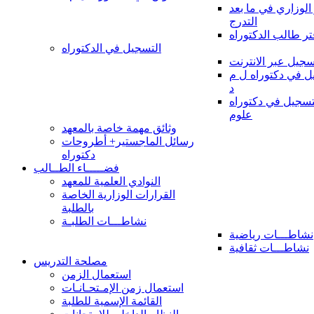
 الوزاري في ما بعد
التدرج
تر طالب الدكتوراه
التسجيل في الدكتوراه
سجيل عبر الانترنت
 في دكتوراه ل م
د
سجيل في دكتوراه
علوم
وثائق مهمة خاصة بالمعهد
رسائل الماجستير+ أطروحات
دكتوراه
فضـــــاء الطــالب
النوادي العلمية للمعهد
القرارات الوزارية الخاصة
بالطلبة
نشاطـــات الطلبـة
نشاطـــات رياضية
نشاطـــات ثقافية
مصلحة التدريس
استعمال الزمن
استعمال زمن الإمـتحـانـات
القائمة الإسمية للطلبة