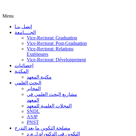
Menu
إتصل بنـا
الجــــامعة
Vice-Rectorat: Graduation
Vice-Rectorat: Post-Graduation
Vice-Rectorat: Relations
Extérieures
Vice-Rectorat: Développement
إحصائيات
المكتبة
مكتبة المعهد
البحث العلمي
المخابر
مشاريع البحث العلمي في
المعهد
المجلات العلمية للمعهد
SNDL
ASJP
PNST
مصلحة التكوين ما بعد التدرج
التكوين في الدكتوراه ل م د