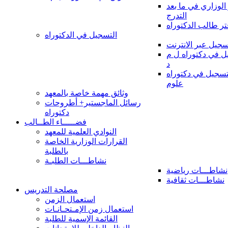
 الوزاري في ما بعد
التدرج
تر طالب الدكتوراه
التسجيل في الدكتوراه
سجيل عبر الانترنت
 في دكتوراه ل م
د
سجيل في دكتوراه
علوم
وثائق مهمة خاصة بالمعهد
رسائل الماجستير+ أطروحات
دكتوراه
فضـــــاء الطــالب
النوادي العلمية للمعهد
القرارات الوزارية الخاصة
بالطلبة
نشاطـــات الطلبـة
نشاطـــات رياضية
نشاطـــات ثقافية
مصلحة التدريس
استعمال الزمن
استعمال زمن الإمـتحـانـات
القائمة الإسمية للطلبة