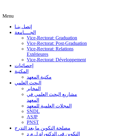
Menu
إتصل بنـا
الجــــامعة
Vice-Rectorat: Graduation
Vice-Rectorat: Post-Graduation
Vice-Rectorat: Relations
Extérieures
Vice-Rectorat: Développement
إحصائيات
المكتبة
مكتبة المعهد
البحث العلمي
المخابر
مشاريع البحث العلمي في
المعهد
المجلات العلمية للمعهد
SNDL
ASJP
PNST
مصلحة التكوين ما بعد التدرج
التكوين في الدكتوراه ل م د