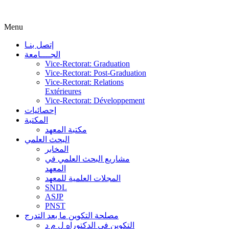
Menu
إتصل بنـا
الجــــامعة
Vice-Rectorat: Graduation
Vice-Rectorat: Post-Graduation
Vice-Rectorat: Relations
Extérieures
Vice-Rectorat: Développement
إحصائيات
المكتبة
مكتبة المعهد
البحث العلمي
المخابر
مشاريع البحث العلمي في
المعهد
المجلات العلمية للمعهد
SNDL
ASJP
PNST
مصلحة التكوين ما بعد التدرج
التكوين في الدكتوراه ل م د