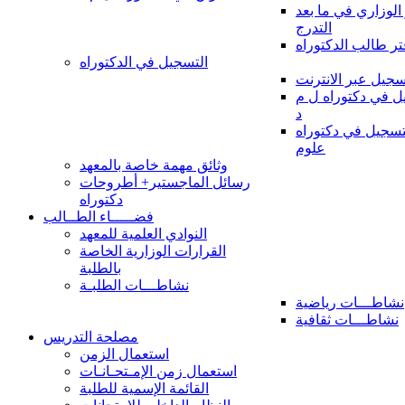
 الوزاري في ما بعد
التدرج
تر طالب الدكتوراه
التسجيل في الدكتوراه
سجيل عبر الانترنت
 في دكتوراه ل م
د
سجيل في دكتوراه
علوم
وثائق مهمة خاصة بالمعهد
رسائل الماجستير+ أطروحات
دكتوراه
فضـــــاء الطــالب
النوادي العلمية للمعهد
القرارات الوزارية الخاصة
بالطلبة
نشاطـــات الطلبـة
نشاطـــات رياضية
نشاطـــات ثقافية
مصلحة التدريس
استعمال الزمن
استعمال زمن الإمـتحـانـات
القائمة الإسمية للطلبة