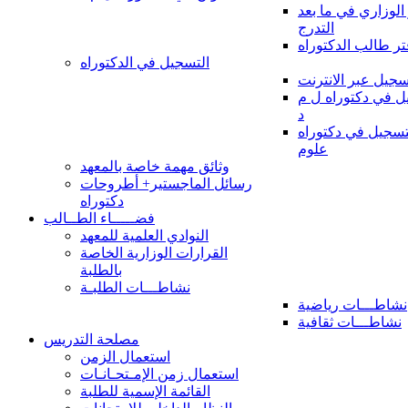
 الوزاري في ما بعد
التدرج
تر طالب الدكتوراه
التسجيل في الدكتوراه
سجيل عبر الانترنت
 في دكتوراه ل م
د
سجيل في دكتوراه
علوم
وثائق مهمة خاصة بالمعهد
رسائل الماجستير+ أطروحات
دكتوراه
فضـــــاء الطــالب
النوادي العلمية للمعهد
القرارات الوزارية الخاصة
بالطلبة
نشاطـــات الطلبـة
نشاطـــات رياضية
نشاطـــات ثقافية
مصلحة التدريس
استعمال الزمن
استعمال زمن الإمـتحـانـات
القائمة الإسمية للطلبة