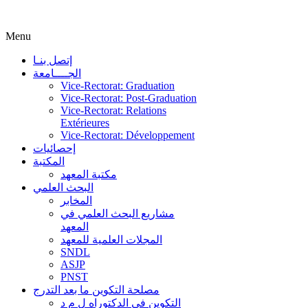
Menu
إتصل بنـا
الجــــامعة
Vice-Rectorat: Graduation
Vice-Rectorat: Post-Graduation
Vice-Rectorat: Relations
Extérieures
Vice-Rectorat: Développement
إحصائيات
المكتبة
مكتبة المعهد
البحث العلمي
المخابر
مشاريع البحث العلمي في
المعهد
المجلات العلمية للمعهد
SNDL
ASJP
PNST
مصلحة التكوين ما بعد التدرج
التكوين في الدكتوراه ل م د