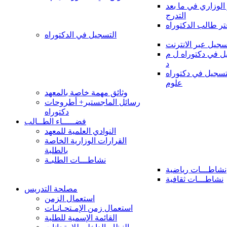
 الوزاري في ما بعد
التدرج
تر طالب الدكتوراه
التسجيل في الدكتوراه
سجيل عبر الانترنت
 في دكتوراه ل م
د
سجيل في دكتوراه
علوم
وثائق مهمة خاصة بالمعهد
رسائل الماجستير+ أطروحات
دكتوراه
فضـــــاء الطــالب
النوادي العلمية للمعهد
القرارات الوزارية الخاصة
بالطلبة
نشاطـــات الطلبـة
نشاطـــات رياضية
نشاطـــات ثقافية
مصلحة التدريس
استعمال الزمن
استعمال زمن الإمـتحـانـات
القائمة الإسمية للطلبة