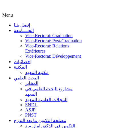
Menu
إتصل بنـا
الجــــامعة
Vice-Rectorat: Graduation
Vice-Rectorat: Post-Graduation
Vice-Rectorat: Relations
Extérieures
Vice-Rectorat: Développement
إحصائيات
المكتبة
مكتبة المعهد
البحث العلمي
المخابر
مشاريع البحث العلمي في
المعهد
المجلات العلمية للمعهد
SNDL
ASJP
PNST
مصلحة التكوين ما بعد التدرج
التكوين في الدكتوراه ل م د