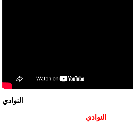
translation french-arabic-english
النوادي
النوادي